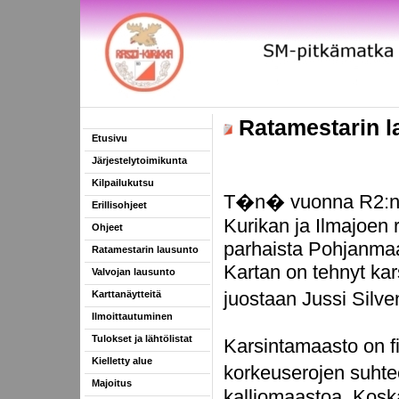
Ratamestarin l
Etusivu
Järjestelytoimikunta
Kilpailukutsu
T�n� vuonna R2:n p
Erillisohjeet
Kurikan ja Ilmajoen 
Ohjeet
parhaista Pohjanmaal
Ratamestarin lausunto
Kartan on tehnyt kar
Valvojan lausunto
juostaan Jussi Silv
Karttanäytteitä
Ilmoittautuminen
Tulokset ja lähtölistat
Karsintamaasto on fi
Kielletty alue
korkeuserojen suhte
Majoitus
kalliomaastoa. Kosk