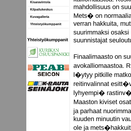
Kisaravintola
mahdollisuus on suu
Kilpailukeskus
Mets� on normaalia 
Kuvagalleria
verran hakkuita, mu
Yhteistyökumppanit
suurimmaksi osaksi 
suunnistajat seuloutu
Yhteistyökumppanit
Finaalimaasto on s
avokalliomaastoa. Ra
l�ytyy pitkille matk
reitinvalinnat esitt�
lyhyempi� rastinv�l
Maaston kiviset osa
ja parhaat nuorimma
kuuden minuutin vauh
ole ja mets�hakkuita