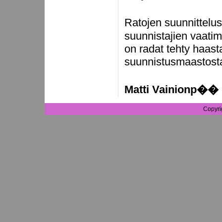
Ratojen suunnittelu
suunnistajien vaatim
on radat tehty haast
suunnistusmaastost
Matti Vainionp��
Copyri